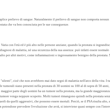
semplice prelievo di sangue. Naturalmente il prelievo di sangue non comporta nessun 
rostata che va ben conosciuta per le sue conseguenze.
. Varia con l'età ed è più alto nelle persone anziane, quando la prostata si ingrandis
 diagnosi di malattia, nè una sicurezza della sua assenza: può infatti essere normale
e alto per altri motivi, come infiammazioni o ingrossamento benigno della prostata.
ri "silenti", cioè che non avrebbero mai dato segni di malattia nell'arco della vita. I 
le tumorali siano presenti nella prostata di 30 uomini su 100 al di sopra di 50 anni, 
la maggior parte degli uomini ha un tumore nella prostata, ma la grande maggioranza
l tumore venga neppure scoperto. Molti tumori rimangono quindi nella prostata sen
rli da quelli aggressivi, che possono essere mortali. Perciò, se il PSA risulta alto, 
non potendone prevedere l'evoluzione che avrà, si interviene quasi sempre con l'inte