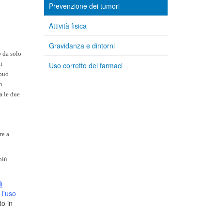
Prevenzione dei tumori
Attività fisica
Gravidanza e dintorni
o da solo
i
Uso corretto dei farmaci
 può
n
a le due
re a
più
i
 l'uso
to in