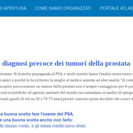
DI APERTURA
COME SIAMO ORGANIZZATI
PORTALE ATLA
 diagnosi precoce dei tumori della prostata
rostata. Si fa molta propaganda al PSA, e molti uomini fanno l'analisi senza essere s
li amici o perchè lo ha richiesto la moglie al medico assieme ad altre analisi "di cont
hè scoprire precocemente un tumore della prostata non è sempre vantaggioso per le pe
 Società scientifiche ed agenzie sanitarie del mondo raccomandano ai medici di spieg
eressati (quelli di età tra 50 e 70-75 anni) perchè ciascuno possa decidere che cosa è
a buona scelta fare l'esame del PSA,
e una buona scelta anche non farlo
:
llo stesso modo, e gli stessi medici sono divisi.