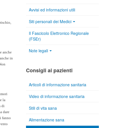
Avvisi ed informazioni utili
Siti personali dei Medici
rischio,
Il Fascicolo Elettronico Regionale
(FSEr)
Note legali
ce anche
 anche in
 Non
Consigli ai pazienti
Articoli di informazione sanitaria
tumori
Video di informazione sanitaria
e la
 di
Stili di vita sana
za dare
si fanno
Alimentazione sana
rvento