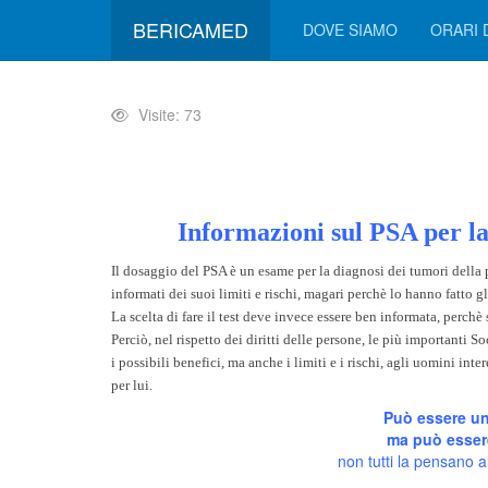
BERICAMED
DOVE SIAMO
ORARI 
Visite: 73
Informazioni sul PSA per la
Il dosaggio del PSA è un esame per la diagnosi dei tumori della p
informati dei suoi limiti e rischi, magari perchè lo hanno fatto g
La scelta di fare il test deve invece essere ben informata, perc
Perciò, nel rispetto dei diritti delle persone, le più importanti
i possibili benefici, ma anche i limiti e i rischi, agli uomini int
per lui.
Può essere un
ma può esser
non tutti la pensano a