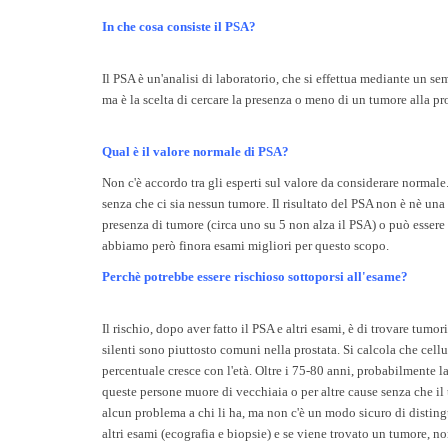
In che cosa consiste il PSA?
Il PSA è un'analisi di laboratorio, che si effettua mediante un 
ma è la scelta di cercare la presenza o meno di un tumore alla p
Qual è il valore normale di PSA?
Non c'è accordo tra gli esperti sul valore da considerare normale
senza che ci sia nessun tumore. Il risultato del PSA non è nè una
presenza di tumore (circa uno su 5 non alza il PSA) o può esser
abbiamo però finora esami migliori per questo scopo.
Perchè potrebbe essere rischioso sottoporsi all'esame?
Il rischio, dopo aver fatto il PSA e altri esami, è di trovare tumo
silenti sono piuttosto comuni nella prostata. Si calcola che cellu
percentuale cresce con l'età. Oltre i 75-80 anni, probabilmente 
queste persone muore di vecchiaia o per altre cause senza che i
alcun problema a chi li ha, ma non c'è un modo sicuro di distingue
altri esami (ecografia e biopsie) e se viene trovato un tumore, 