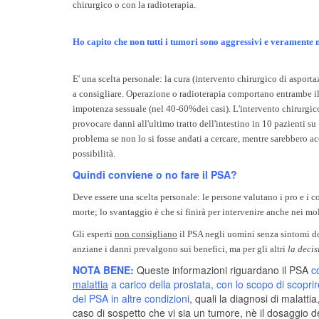
chirurgico o con la radioterapia.
Ho capito che non tutti i tumori sono aggressivi e veramente
E' una scelta personale: la cura (intervento chirurgico di asport
a consigliare. Operazione o radioterapia comportano entrambe il 
impotenza sessuale (nel 40-60%dei casi). L'intervento chirurgico
provocare danni all'ultimo tratto dell'intestino in 10 pazienti 
problema se non lo si fosse andati a cercare, mentre sarebbero ac
possibilità.
Quindi conviene o no fare il PSA?
Deve essere una scelta personale: le persone valutano i pro e i c
morte; lo svantaggio è che si finirà per intervenire anche nei mo
Gli esperti
non consigliano
il PSA negli uomini senza sintomi do
anziane i danni prevalgono sui benefici, ma per gli altri
la decis
NOTA BENE:
Queste informazioni riguardano il PSA
c
malattia
a carico della prostata, con lo scopo di scopr
del PSA in altre condizioni
, quali la diagnosi di malatti
caso di sospetto che vi sia un tumore, nè il dosaggio 