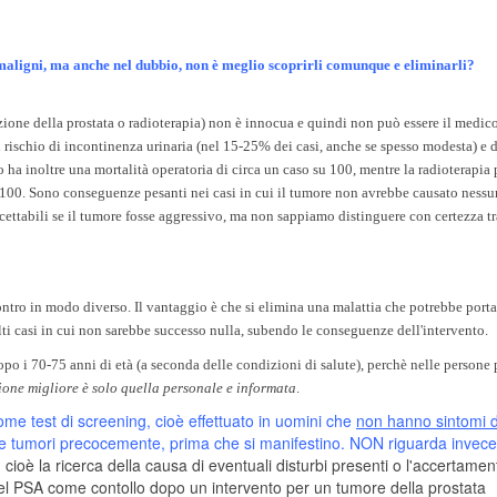
 maligni, ma anche nel dubbio, non è meglio scoprirli comunque e eliminarli?
azione della prostata o radioterapia) non è innocua e quindi non può essere il medic
rischio di incontinenza urinaria (nel 15-25% dei casi, anche se spesso modesta) e d
 ha inoltre una mortalità operatoria di circa un caso su 100, mentre la radioterapia
su 100. Sono conseguenze pesanti nei casi in cui il tumore non avrebbe causato nessu
cettabili se il tumore fosse aggressivo, ma non sappiamo distinguere con certezza tr
ontro in modo diverso. Il vantaggio è che si elimina una malattia che potrebbe porta
lti casi in cui non sarebbe successo nulla, subendo le conseguenze dell'intervento.
po i 70-75 anni di età (a seconda delle condizioni di salute), perchè nelle persone 
ione migliore è solo quella personale e informata
.
ome test di screening, cioè effettuato in uomini che
non hanno sintomi d
ire tumori precocemente, prima che si manifestino. NON riguarda invece
a, cioè la ricerca della causa di eventuali disturbi presenti o l'accertamen
del PSA come contollo dopo un intervento per un tumore della prostata