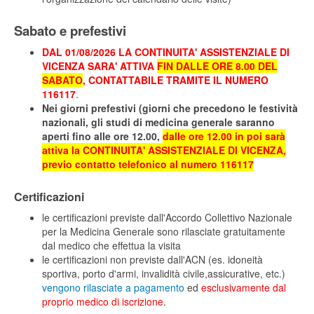
Sabato e prefestivi
DAL 01/08/2026 LA CONTINUITA' ASSISTENZIALE DI
VICENZA SARA' ATTIVA
FIN DALLE ORE 8.00 DEL
SABATO
, CONTATTABILE TRAMITE IL NUMERO
116117
.
Nei giorni prefestivi (giorni che precedono le festività
nazionali, gli studi di medicina generale saranno
aperti fino alle ore 12.00,
dalle ore 12.00 in poi sarà
attiva la CONTINUITA' ASSISTENZIALE DI VICENZA,
previo contatto telefonico al numero 116117
Certificazioni
le certificazioni previste dall'Accordo Collettivo Nazionale
per la Medicina Generale sono rilasciate gratuitamente
dal medico che effettua la visita
le certificazioni non previste dall'ACN (es. idoneità
sportiva, porto d'armi, invalidità civile,assicurative, etc.)
vengono rilasciate a pagamento
ed
esclusivamente dal
proprio medico di iscrizione
.