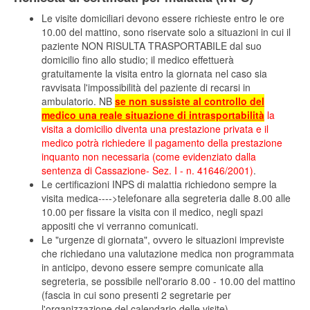
Le visite domiciliari devono essere richieste entro le ore
10.00 del mattino, sono riservate solo a situazioni in cui il
paziente NON RISULTA TRASPORTABILE dal suo
domicilio fino allo studio; il medico effettuerà
gratuitamente la visita entro la giornata nel caso sia
ravvisata l'impossibilità del paziente di recarsi in
ambulatorio. NB
se non sussiste al controllo del
medico una reale situazione di intrasportabilità
la
visita a domicilio diventa una prestazione privata e il
medico potrà richiedere il pagamento della prestazione
inquanto non necessaria (come evidenziato dalla
sentenza di Cassazione- Sez. I - n. 41646/2001)
.
Le certificazioni INPS di malattia richiedono sempre la
visita medica---->telefonare alla segreteria dalle 8.00 alle
10.00 per fissare la visita con il medico, negli spazi
appositi che vi verranno comunicati.
Le "urgenze di giornata", ovvero le situazioni impreviste
che richiedano una valutazione medica non programmata
in anticipo, devono essere sempre comunicate alla
segreteria, se possibile nell'orario 8.00 - 10.00 del mattino
(fascia in cui sono presenti 2 segretarie per
l'organizzazione del calendario delle visite)