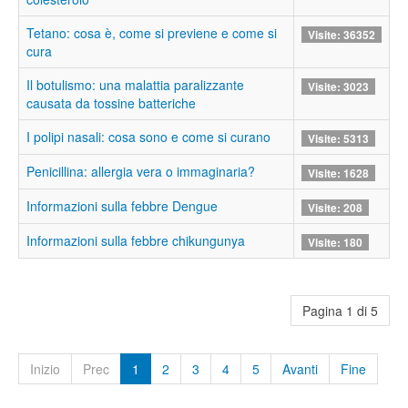
Tetano: cosa è, come si previene e come si
Visite: 36352
cura
Il botulismo: una malattia paralizzante
Visite: 3023
causata da tossine batteriche
I polipi nasali: cosa sono e come si curano
Visite: 5313
Penicillina: allergia vera o immaginaria?
Visite: 1628
Informazioni sulla febbre Dengue
Visite: 208
Informazioni sulla febbre chikungunya
Visite: 180
Pagina 1 di 5
Inizio
Prec
1
2
3
4
5
Avanti
Fine