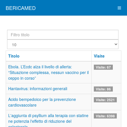
BERICAMED
Filtro
titolo
Visualizza
#
Titolo
Visite
Ebola. L’Ecdc alza il livello di allerta:
Visite: 67
“Situazione complessa, nessun vaccino per il
ceppo in corso”
Hantavirus: informazioni generali
Visite: 86
Acido bempedoico per la prevenzione
Visite: 2521
cardiovascolare
L'aggiunta di psyllium alla terapia con statine
Visite: 6398
ne potenzia l'effetto di riduzione del
colesterolo