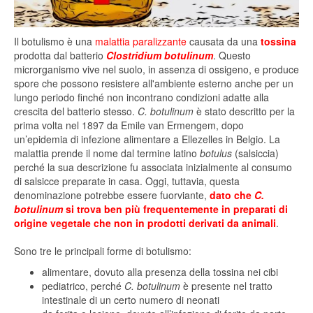
Il botulismo è una
malattia paralizzante
causata da una
tossina
prodotta dal batterio
Clostridium botulinum
. Questo
microrganismo vive nel suolo, in assenza di ossigeno, e produce
spore che possono resistere all'ambiente esterno anche per un
lungo periodo finché non incontrano condizioni adatte alla
crescita del batterio stesso.
C. botulinum
è stato descritto per la
prima volta nel 1897 da Emile van Ermengem, dopo
un’epidemia di infezione alimentare a Ellezelles in Belgio. La
malattia prende il nome dal termine latino
botulus
(salsiccia)
perché la sua descrizione fu associata inizialmente al consumo
di salsicce preparate in casa. Oggi, tuttavia, questa
denominazione potrebbe essere fuorviante,
dato che
C.
botulinum
si trova ben più frequentemente in preparati di
origine vegetale che non in prodotti derivati da animali
.
Sono tre le principali forme di botulismo:
alimentare, dovuto alla presenza della tossina nei cibi
pediatrico, perché
C. botulinum
è presente nel tratto
intestinale di un certo numero di neonati