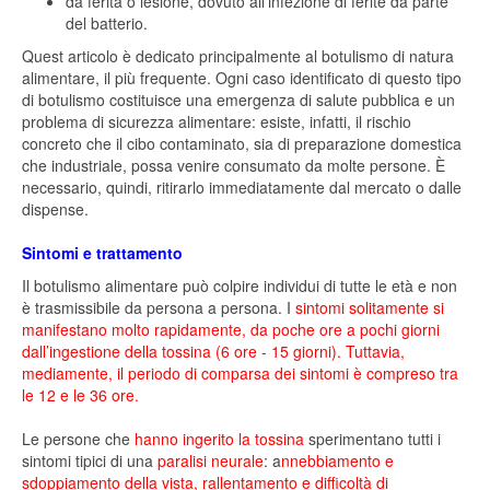
da ferita o lesione, dovuto all’infezione di ferite da parte
del batterio.
Quest articolo è dedicato principalmente al botulismo di natura
alimentare, il più frequente. Ogni caso identificato di questo tipo
di botulismo costituisce una emergenza di salute pubblica e un
problema di sicurezza alimentare: esiste, infatti, il rischio
concreto che il cibo contaminato, sia di preparazione domestica
che industriale, possa venire consumato da molte persone. È
necessario, quindi, ritirarlo immediatamente dal mercato o dalle
dispense.
Sintomi e trattamento
Il botulismo alimentare può colpire individui di tutte le età e non
è trasmissibile da persona a persona. I
sintomi solitamente si
manifestano molto rapidamente, da poche ore a pochi giorni
dall’ingestione della tossina (6 ore - 15 giorni). Tuttavia,
mediamente, il periodo di comparsa dei sintomi è compreso tra
le 12 e le 36 ore.
Le persone che
hanno ingerito la tossina
sperimentano tutti i
sintomi tipici di una
paralisi neurale
: a
nnebbiamento e
sdoppiamento della vista, rallentamento e difficoltà di