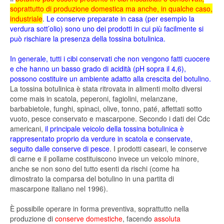
soprattutto di produzione domestica ma anche, in qualche caso,
industriale
.
Le conserve preparate in casa (per esempio la
verdura sott’olio) sono uno dei prodotti in cui più facilmente si
può rischiare la presenza della tossina botulinica.
In generale, tutti i cibi conservati che non vengono fatti cuocere
e che hanno un basso grado di acidità (pH sopra il 4,6),
possono costituire un ambiente adatto alla crescita del botulino.
La tossina botulinica è stata ritrovata in alimenti molto diversi
come mais in scatola, peperoni, fagiolini, melanzane,
barbabietole, funghi, spinaci, olive, tonno, paté, affettati sotto
vuoto, pesce conservato e mascarpone. Secondo i dati dei Cdc
americani,
il principale veicolo della tossina botulinica è
rappresentato proprio da verdure in scatola e conservate,
seguito dalle conserve di pesce
. I prodotti caseari, le conserve
di carne e il pollame costituiscono invece un veicolo minore,
anche se non sono del tutto esenti da rischi (come ha
dimostrato la comparsa del botulino in una partita di
mascarpone italiano nel 1996).
È possibile operare in forma preventiva, soprattutto nella
produzione di
conserve domestiche
, facendo
assoluta