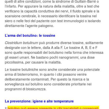
quelli di altre condizioni, come la sindrome di Guillain-Barré o
l’infarto. Per appurare la natura della malattia, oltre a test che
verificano la capacità conduttiva dei nervi, il fluido spinale e la
scansione cerebrale, è necessario identificare la tossina nel
siero o nelle feci del paziente con test immunologici o isolando
direttamente l’agente patogeno.
L’arma del botulino: le tossine
Clostridium botulinum
può produrre diverse tossine, solitamente
designate con le lettere, dalla A alla F. Le tossine A, B, E e F
sono quelle responsabili del botulismo nella forma che interessa
gli esseri umani. Ne bastano pochi nanogrammi, una dose
piccolissima, per causare la malattia.
Le tossine botuliniche sono anche considerate una potenziale
arma di bioterrorismo, in quanto i cibi possono venire
deliberatamente contaminati. Per questo la ricerca e la
sorveglianza sul botulino sono considerate prioritarie nei
programmi di biosicurezza.
La prevenzione: igiene e alte temperature
Il
botulino può essere presente in cibi inscatolati o conservati,