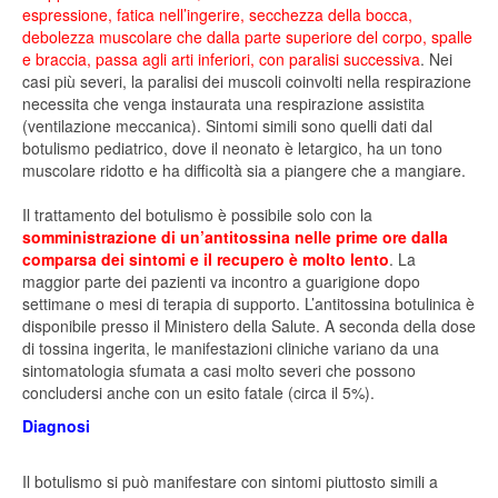
espressione, fatica nell’ingerire, secchezza della bocca,
debolezza muscolare che dalla parte superiore del corpo, spalle
e braccia, passa agli arti inferiori, con paralisi successiva
. Nei
casi più severi, la paralisi dei muscoli coinvolti nella respirazione
necessita che venga instaurata una respirazione assistita
(ventilazione meccanica). Sintomi simili sono quelli dati dal
botulismo pediatrico, dove il neonato è letargico, ha un tono
muscolare ridotto e ha difficoltà sia a piangere che a mangiare.
Il trattamento del botulismo è possibile solo con la
somministrazione di un’antitossina nelle prime ore dalla
comparsa dei sintomi e il recupero è molto lento
. La
maggior parte dei pazienti va incontro a guarigione dopo
settimane o mesi di terapia di supporto. L’antitossina botulinica è
disponibile presso il Ministero della Salute. A seconda della dose
di tossina ingerita, le manifestazioni cliniche variano da una
sintomatologia sfumata a casi molto severi che possono
concludersi anche con un esito fatale (circa il 5%).
Diagnosi
Il botulismo si può manifestare con sintomi piuttosto simili a