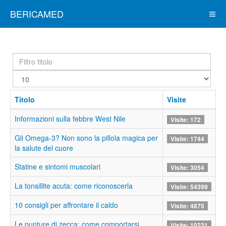
BERICAMED
Filtro
titolo
Visualizza
#
Titolo
Visite
Informazioni sulla febbre West Nile
Visite: 172
Gli Omega-3? Non sono la pillola magica per
Visite: 1744
la salute del cuore
Statine e sintomi muscolari
Visite: 3054
La tonsillite acuta: come riconoscerla
Visite: 54399
10 consigli per affrontare il caldo
Visite: 4875
Le punture di zecca: come comportarsi
Visite: 10231